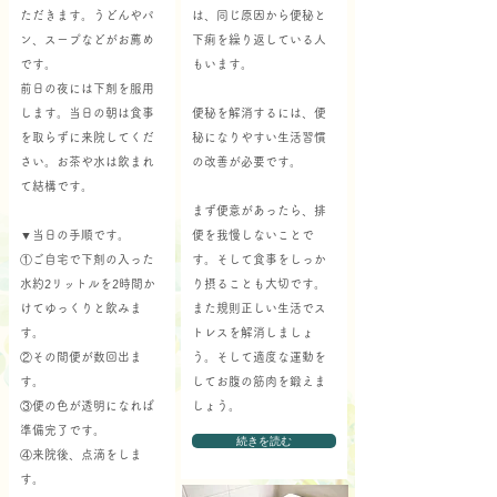
ただきます。うどんやパ
は、同じ原因から便秘と
ン、スープなどがお薦め
下痢を繰り返している人
です。
もいます。
前日の夜には下剤を服用
します。当日の朝は食事
便秘を解消するには、便
を取らずに来院してくだ
秘になりやすい生活習慣
さい。お茶や水は飲まれ
の改善が必要です。
て結構です。
まず便意があったら、排
▼当日の手順です。
便を我慢しないことで
①ご自宅で下剤の入った
す。そして食事をしっか
水約2リットルを2時間か
り摂ることも大切です。
けてゆっくりと飲みま
また規則正しい生活でス
す。
トレスを解消しましょ
②その間便が数回出ま
う。そして適度な運動を
す。
してお腹の筋肉を鍛えま
③便の色が透明になれば
しょう。
準備完了です。
続きを読む
④来院後、点滴をしま
す。