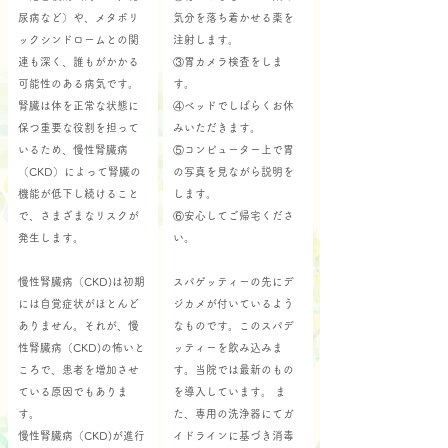
尿病など）や、メタボリ
気分を落ち着かせる薬を
ックシンドロームとの関
注射します。
連も深く、誰もがかかる
③胃カメラ検査をしま
可能性のある病気です。
す。
腎臓は体を正常な状態に
④ベッドでしばらくお休
保つ重要な役割を担って
みいただきます。
いるため、慢性腎臓病
⑤コンピューター上で胃
（CKD）によって腎臓の
の写真を見ながら説明を
機能が低下し続けること
します。
で、さまざまなリスクが
⑥安心してご帰宅くださ
発生します。
い。
慢性腎臓病（CKD)は初期
スパゲッティーの先にデ
には自覚症状がほとんど
ジカメが付いているよう
ありません。それが、慢
なものです。このスパデ
性腎臓病（CKD)の怖いと
ッティーを飲み込みま
ころで、患者を増加させ
す。当院では最新のもの
ている原因でもありま
を導入しています。 ま
す。
た、専用の洗浄器にてガ
慢性腎臓病（CKD)が進行
イドラインに基づき消毒