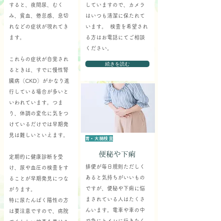
すると、夜間尿、むく
していますので、カメラ
み、貧血、倦怠感、息切
はいつも清潔に保たれて
れなどの症状が現れてき
います。 検査を希望され
ます。
る方はお電話にてご相談
ください。
これらの症状が自覚され
続きを読む
るときは、すでに慢性腎
臓病（CKD）がかなり進
行している場合が多いと
いわれています。つま
り、体調の変化に気をつ
けているだけでは早期発
見は難しいといえます。
胃・大腸検査
便秘や下痢
定期的に健康診断を受
排便が毎日規則ただしく
け、尿や血圧の検査をす
あると気持ちがいいもの
ることが早期発見につな
ですが、便秘や下痢に悩
がります。
まされている人はたくさ
特に尿たんぱく陽性の方
んいます。電車や車の中
は要注意ですので、病院
で急にトイレに行きたく