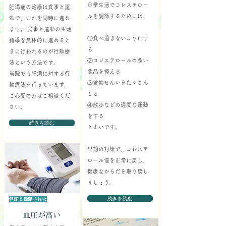
日常生活でコレステロー
肥満症の治療は食事と運
ルを調節するためには、
動で、これを同時に進め
ます。 食事と運動の生活
①食べ過ぎないようにす
指導を具体的に進めると
る
きに行われるのが行動療
②コレステロールの多い
法という方法です。
食品を控える
当院でも肥満に対する行
③食物せんいをたくさん
動療法を行っています。
とる
ご心配の方はご相談くだ
④散歩などの適度な運動
さい。
をする
続きを読む
とよいです。
早期の対策で、コレステ
ロール値を正常に戻し、
健康なからだを取り戻し
ましょう。
健診で指摘された
続きを読む
血圧が高い