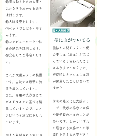
⑤腸の動きを止める薬と
気分を落ち着かせる薬を
注射します。
⑥大腸検査をします。
⑦ベッドでしばらくやす
胃・大腸検査
みます。
便に血がついてる
⑧コンピューター上で検
健診や人間ドックにて便
査の結果を説明します。
の中に血（潜血）が混じ
⑨安心してご帰宅くださ
っていると言われたこと
い。
はありませんか？また、
排便時にテッシュに血液
これが大腸カメラの装置
が付着したことはないで
です。当院では最新の装
すか？
置を導入しています。
また、専用の洗浄器にて
前者の場合には大腸ポリ
ガイドラインに基づき消
ープ、後者の場合には痔
毒していますので、カメ
や排便時の出血のことが
ラはいつも清潔に保たれ
多いです。しかしいずれ
ています。
の場合にも大腸がんの可
能性を考える必要があり
検査を希望される方はお