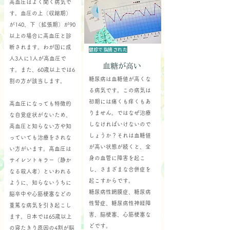
高血圧はよく聞く病気で
す。血圧の上（収縮期）
が140、下（拡張期）が90
以上の場合に高血圧と診
断されます。わが国に成
健診で指摘された
人3人に1人が高血圧で
血糖が高い
す。また、60歳以上では6
糖尿病は血糖値が高くな
割の方が該当します。
る病気です。この病気は
初期には痛くも痒くもあ
高血圧になっても特徴的
りません。ではなぜ治療
な自覚症状がないため、
しなければいけないので
高血圧と知らない方や知
しょうか？それは血糖値
っていても治療をされな
が高い状態が続くと、全
い方がいます。高血圧は
身の血管に障害を起こ
サイレントキラー（静か
し、さまざまな合併症を
なる殺人者）といわれる
起こすからです。
ように、知らないうちに
糖尿病性網膜症、糖尿病
脳卒中や心筋梗塞などの
性腎症、糖尿病性神経障
重篤な病気を引き起こし
害、脳梗塞、心筋梗塞な
ます。日本では65歳以上
どです。
の寝たきり原因の4割が脳