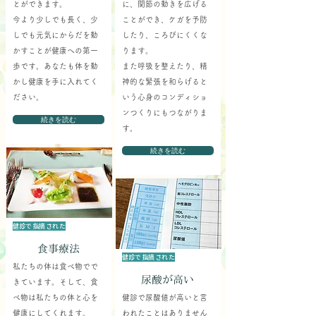
とができます。
に、関節の動きを広げる
今より少しでも長く、少
ことができ、ケガを予防
しでも元気にからだを動
したり、ころびにくくな
かすことが健康への第一
ります。
歩です。あなたも体を動
また呼吸を整えたり、精
かし健康を手に入れてく
神的な緊張を和らげると
ださい。
いう心身のコンディショ
ンつくりにもつながりま
続きを読む
す。
続きを読む
健診で指摘された
食事療法
健診で指摘された
私たちの体は食べ物でで
尿酸が高い
きています。そして、食
べ物は私たちの体と心を
健診で尿酸値が高いと言
健康にしてくれます。
われたことはありません