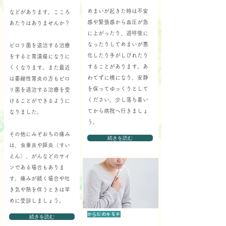
めまいが起きた時は不安
などがあります。こころ
感や緊張感から血圧が急
あたりはありませんか？
に上がったり、過呼吸に
なったりしてめまいが悪
ピロリ菌を退治する治療
化したり手がしびれたり
をすると胃潰瘍になりに
することがあります。あ
くくなります。また最近
わてずに横になり、安静
は萎縮性胃炎の方もピロ
を保ってゆっくりとして
リ菌を退治する治療を受
ください。少し落ち着い
けることができるように
てから病院へ行きましょ
なりました。
う。
その他にみぞおちの痛み
続きを読む
は、虫垂炎や膵炎（すい
えん）、がんなどのサイ
ンである場合もありま
す。痛みが続く場合や吐
き気や熱を伴うときは早
めに受診しましょう。
からだのキモチ
続きを読む