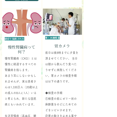
胃・大腸検査
健診で指摘された
胃カメラ
慢性腎臓病って
何？
前日は夜8時までに夕食を
慢性腎臓病（CKD）とは
済ませてください。 当日
慢性に経過するすべての
は朝から飲んだり食べた
腎臓病を指します。
りせずに来院してくださ
あまり耳にしないかもし
い。胃カメラの検査手順
れませんが、実は患者さ
は以下の通りです。
んは1,330万人（20歳以上
の成人の8人に1人）いる
◆検査の手順
と考えられ、新たな国民
①検査の前にゼリー状の
病ともいわれています。
麻酔薬をのどにためての
どをシビレさせます。
生活習慣病（高血圧、糖
②胃の動きを止める薬や