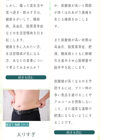
しかし、偏った食生活や
か。尿酸値が高いと関節
食べ過ぎ・飲みすぎは、
が赤くはれあがり激痛を
健康をがいして、糖尿
生じる痛風をおこしま
病、高血圧、脂質異常症
す。
などの生活習慣病を引き
起こします。
また尿酸値が高い状態は
健康を手に入れたい方、
高血圧、脂質異常症、肥
生活習慣病が気になる
満、糖尿病とともに脈硬
方、あなたの食事につい
化を進めさせ心筋梗塞や
て考えてみませんか？
脳卒中を起こします。
続きを読む
尿酸値が高くなるのを予
防するには、プリン体の
多い食品を避けることや
アルコールを摂取しない
こと、また適度な運動で
肥満にならないようにす
ることです。
健診で指摘された
続きを読む
太りすぎ