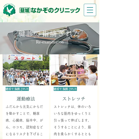
健診で指摘された
Re-examination
健診で指摘された
健診で指摘された
運動療法
ストレッチ
ふだんから元気にからだ
ストレッチは、体のいろ
を動かすことで、糖尿
いろな筋肉をゆっくりと
病、心臓病、脳卒中、が
引っ張って伸ばします。
ん、ロコモ、認知症など
そうすることにより、筋
になるリスクを下げるこ
肉を柔らかくするととも