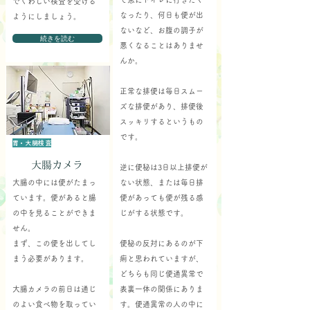
でくわしい検査を受ける
なったり、何日も便が出
ようにしましょう。
ないなど、お腹の調子が
続きを読む
悪くなることはありませ
んか。
正常な排便は毎日スムー
ズな排便があり、排便後
スッキリするというもの
です。
胃・大腸検査
大腸カメラ
逆に便秘は3日以上排便が
大腸の中には便がたまっ
ない状態、または毎日排
ています。便があると腸
便があっても便が残る感
の中を見ることができま
じがする状態です。
せん。
まず、この便を出してし
便秘の反対にあるのが下
まう必要があります。
痢と思われていますが、
どちらも同じ便通異常で
大腸カメラの前日は通じ
表裏一体の関係にありま
のよい食べ物を取ってい
す。便通異常の人の中に