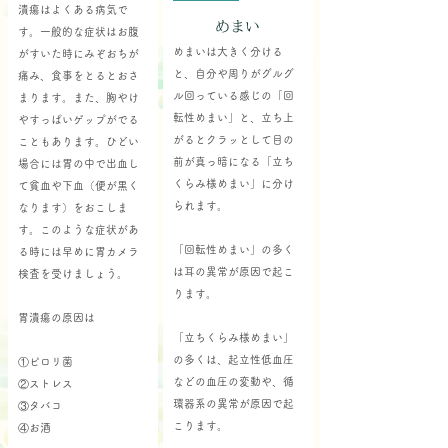
潰瘍はよくある病気で
めまい
す。一般的な症状はお腹
めまいは大きく分ける
がすいた時にみぞおちが
と、自分や周りがグルグ
痛み、食事をとるとおさ
ル回っている感じの「回
まります。また、胸やけ
転性めまい」と、立ち上
やすっぱいゲップがでる
がるとクラッとして目の
こともあります。ひどい
前が真っ暗になる「立ち
場合には胃の中で出血し
くらみ様めまい」に分け
て貧血や下血（便が黒く
られます。
なります）をおこしま
す。このような症状があ
「回転性めまい」の多く
る時には早めに胃カメラ
は耳の異常が原因で起こ
検査を受けましょう。
ります。
胃潰瘍の原因は
「立ちくらみ様めまい」
の多くは、起立性低血圧
①ピロリ菌
などの血圧の変動や、循
②ストレス
環器系の異常が原因で起
③タバコ
こります。
④お酒