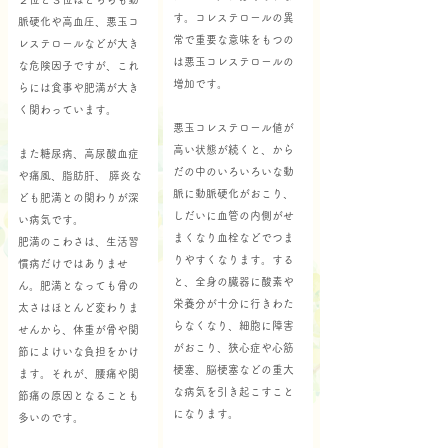
す。コレステロールの異
脈硬化や高血圧、悪玉コ
常で重要な意味をもつの
レステロールなどが大き
は悪玉コレステロールの
な危険因子ですが、これ
増加です。
らには食事や肥満が大き
く関わっています。
悪玉コレステロール値が
高い状態が続くと、から
また糖尿病、高尿酸血症
だの中のいろいろいな動
や痛風、脂肪肝、 膵炎な
脈に動脈硬化がおこり、
ども肥満との関わりが深
しだいに血管の内側がせ
い病気です。
まくなり血栓などでつま
肥満のこわさは、生活習
りやすくなります。する
慣病だけではありませ
と、全身の臓器に酸素や
ん。肥満となっても骨の
栄養分が十分に行きわた
太さはほとんど変わりま
らなくなり、細胞に障害
せんから、体重が骨や関
がおこり、狭心症や心筋
節によけいな負担をかけ
梗塞、脳梗塞などの重大
ます。それが、腰痛や関
な病気を引き起こすこと
節痛の原因となることも
になります。
多いのです。