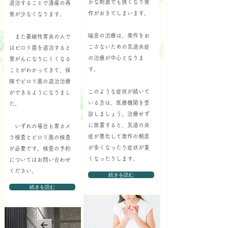
かな刺激でも狭くなり発
退治することで潰瘍の再
作がおきてしまいます。
発が少なくなります。
喘息の治療は、発作をお
また萎縮性胃炎の人で
こさないための気道炎症
はピロリ菌を退治すると
の治療が中心となりま
胃がんになりにくくなる
す。
ことがわかってきて、保
険でピロリ菌の退治治療
このような症状が続いて
ができるようになりまし
いる方は、医療機関を受
た。
診しましょう。治療せず
に放置すると、気道の炎
いずれの場合も胃カメ
症が悪化して発作の頻度
ラ検査とピロリ菌の検査
が多くなったり症状が重
が必要です。検査の予約
くなったりします。
についてはお問い合わせ
ください。
続きを読む
続きを読む