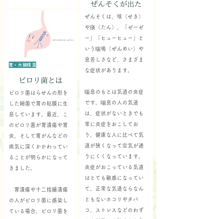
ぜんそくが出た
ぜんそくは、咳（せき）
や痰（たん）、「ゼーゼ
ー」「ヒューヒュー」と
いう喘鳴（ぜんめい）や
息苦しさなど、さまざま
胃・大腸検査
な症状があります。
ピロリ菌とは
喘息のもとは気道の炎症
ピロリ菌はらせんの形を
です。喘息の人の気道
した細菌で胃の粘膜に生
は、症状がないときでも
息しています。最近、こ
常に炎症をおこしてお
のピロリ菌が胃潰瘍や胃
り、健康な人に比べて気
炎、そして胃がんなどの
道が狭くなって空気が通
病気に深くかかわってい
りにくくなっています。
ることが明らかになって
炎症がおこっている気道
きました。
はとても敏感になってい
て、正常な気道ならなん
胃潰瘍や十二指腸潰瘍
ともないホコリやタバ
の人がピロリ菌に感染し
コ、ストレスなどのわず
ている場合、ピロリ菌を