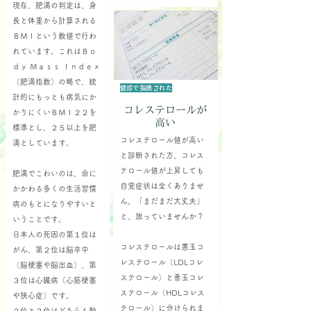
現在、肥満の判定は、身
長と体重から計算される
ＢＭＩという数値で行わ
れています。これはＢｏ
ｄｙ Ｍａｓｓ Ｉｎｄｅｘ
（肥満指数）の略で、統
健診で指摘された
計的にもっとも病気にか
コレステロールが
かりにくいＢＭＩ２２を
高い
標準とし、２５以上を肥
コレステロール値が高い
満としています。
と診断された方、コレス
テロール値が上昇しても
肥満でこわいのは、命に
自覚症状は全くありませ
かかわる多くの生活習慣
ん。「まだまだ大丈夫」
病のもとになりやすいと
と、放っていませんか？
いうことです。
日本人の死因の第１位は
コレステロールは悪玉コ
がん、第２位は脳卒中
レステロール（LDLコレ
（脳梗塞や脳出血）、第
ステロール）と善玉コレ
３位は心臓病（心筋梗塞
ステロール（HDLコレス
や狭心症）です。
テロール）に分けられま
２位と３位はどちらも動