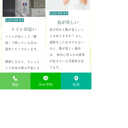
からだのキモチ
からだのキモチ
息が苦しい
トイレが近い
息が切れて胸が苦しいこ
とはありますか？ もし、
トイレが近いこと（頻
運動をしたわけでもない
尿）で困っている方は、
のに、胸が苦しい場合
意外とたくさんいます。
は、 体内に何らかの異常
が起きている可能性があ
頻尿になると、ちょっと
ります。
した外出の時も不安にな
ったり、旅行やスポーツ
胸が苦しい原因として
を気軽に楽しむこともで
電話
Web予約
住所
は、
きません。
①肺を中心とした呼吸器
夜に起きてしまうと、ぐ
の異常と、
っすり眠ることもでき
②心臓を中心とした循環
ず、朝がつらいと感じる
器の異常が考えられま
方も多いでしょう。
す。