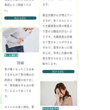
ます。
電話にてご相談くださ
い。
最近大腸がんが増えてい
続きを読む
ますが、多くの人にとっ
て大腸検査は胃の検査よ
り受ける機会が少ないよ
うです。大腸検査は苦痛
なく受けることができま
すので、異常があった場
合には、早めに大腸の検
胃・大腸検査
査を受けられることをお
胃痛
勧めします。
胃が痛くなったことはあ
続きを読む
りませんか？胃の痛みの
原因は「胃酸の出すぎ」
や「胃粘膜を守る力の低
下」によっておこりま
す。
ストレスの多い現在、胃
からだのキモチ