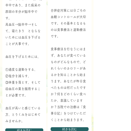
卒中であり、また痴呆の
合併症対策には日ごろの
原因の半分が脳卒中で
血糖コントロールが大切
す。
です。その基本となるも
高血圧→脳卒中→そし
のは食事療法と運動療法
て、寝たきり とならな
です。
いためには血圧を下げる
ことが大事です。
食事療法を行なうにはま
ず、あなたが食べている
血圧を下げるためには、
ものがどんなもので、ど
れくらいのカロリーがあ
①適度な運動をする、
るかを知ることから始ま
②塩分を減らす、
ります。あなたが昨日食
③体重を落とす、そして
べたものは何だったです
④血圧の薬を服用するこ
か？何をどのくらい食べ
とが必要です。
たか、意識しています
か？当院での治療は「食
血圧が高いと感じている
事日記」をつけていただ
方、とりくみをはじめて
くことから始まります。
みませんか。
続きを読む
続きを読む