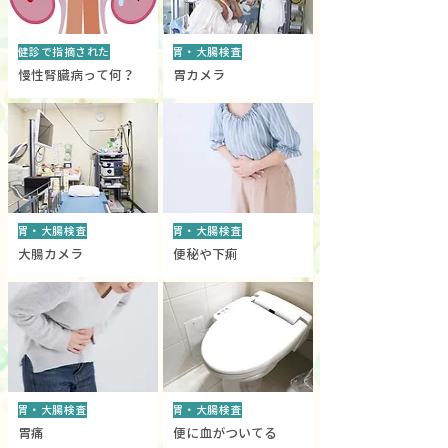
健診で指摘された
胃・大腸検査
慢性腎臓病って何？
胃カメラ
胃・大腸検査
胃・大腸検査
大腸カメラ
便秘や下痢
胃・大腸検査
胃・大腸検査
胃痛
便に血がついてる