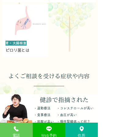
胃・大腸検査
ピロリ菌とは
よくご相談を受ける症状や内容
健診で指摘された
・運動療法
・コレステロールが高い
・食事療法
・血圧が高い
・尿酸が高い
・慢性腎臓病って何？
・太りすぎ
・血糖が高い
電話
Web予約
住所
・タバコをやめたい
・ストレッチ