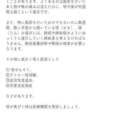
くことがあります。よくあるのは風邪をひいた
あと熱や喉の痛みは消えたのに、咳や痰が何週
間も続くという場合です。
また、特に風邪をひいたわけでもないのに数週
間、数ヶ月前から続いている咳（せき）、痰
（たん）の場合には、肺癌や肺結核のようにゆ
っくりと進行していく肺疾患も考えなければな
りません。胸部画像診断や喀痰の検査が必要に
なります。
その他に長引く咳と原因として
① 咳ぜんそく、
②アトピー性咳嗽、
③逆流性食道炎、
④気管支拡張症
などがあります。
咳が長びく時は医療機関を受診しましょう。