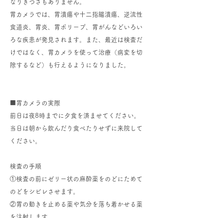
なりきつさもありません。
胃カメラでは、胃潰瘍や十二指腸潰瘍、逆流性
食道炎、胃炎、胃ポリープ、胃がんなどいろい
ろな疾患が発見されます。また、最近は検査だ
けではなく、胃カメラを使って治療（病変を切
除するなど）も行えるようになりました。
■胃カメラの実際
前日は夜8時までに夕食を済ませてください。
当日は朝から飲んだり食べたりせずに来院して
ください。
検査の手順
①検査の前にゼリー状の麻酔薬をのどにためて
のどをシビレさせます。
②胃の動きを止める薬や気分を落ち着かせる薬
を注射します。