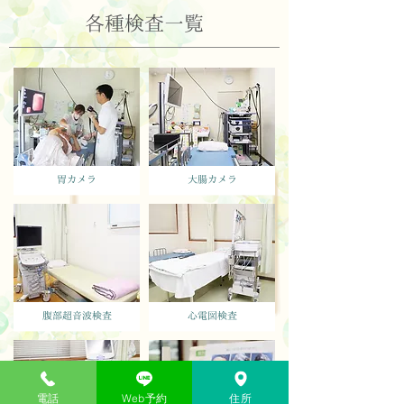
​各種検査一覧
胃カメラ
大腸カメラ
腹部超音波検査
心電図検査
電話
Web予約
住所