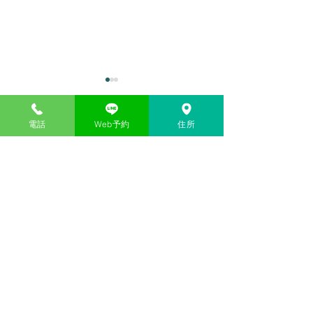
電話
Web予約
住所
コメント
カキ小屋
三世代女子旅行
コメントを追加…