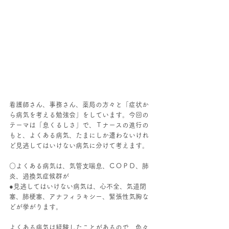
看護師さん、事務さん、薬局の方々と「症状か
ら病気を考える勉強会」をしています。今回の
テーマは「息くるしさ」で、Ｔナースの進行の
もと、よくある病気、たまにしか遭わないけれ
ど見逃してはいけない病気に分けて考えます。
○よくある病気は、気管支喘息、ＣＯＰＤ、肺
炎、過換気症候群が
●見逃してはいけない病気は、心不全、気道閉
塞、肺梗塞、アナフィラキシー、緊張性気胸な
どが挙がります。
よくある病気は経験したことがあるので、色々