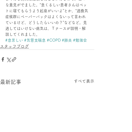
な意見がでました。“息くるしい患者さんはベッ
トに寝てもらうより起座がいいよ”とか、“過換気
症候群にペーパーバックはよくないって言われ
ているけど、どうしたらいいの？”などなど。見
逃してはいけない病気は、Ｔナースが説明・解
説してくれました。
#息苦しい
#気管支喘息
#COPD
#肺炎
#勉強会
スタッフブログ
すべて表示
最新記事