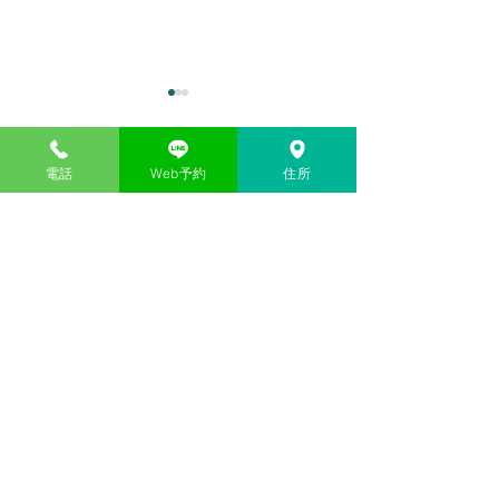
電話
Web予約
住所
コメント
カキ小屋
三世代女子旅行
コメントを追加…