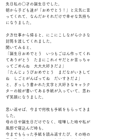
先日私の○才の誕生日でした。
朝から子ども達が「おめでとう！」と元気に言
ってくれて、なんだかそれだけで幸せな気持ち
になりました。
夕方仕事から帰ると、にこにこしながら小さな
封筒を渡してくれました。 
開いてみると、
「誕生日おめでとう　いつもごはん作ってくれ
てありがとう　たまにこれイヤだとか言っちゃ
ってごめんね　大大大好きだよ」 
「たんじょうびおめでとう　まだながいきして
ね　しごとがんばってね　だいすきだよ」
と、ぎっしり書かれた文字と大好きなキャラク
ターの絵が書いてある手紙が入っていて、思わ
ず笑顔になりました。
思い返せば、今まで何枚も手紙をもらってきま
した。
母の日や誕生日だけでなく、喧嘩した時や私が
風邪で寝込んだ時も。
今までもらった手紙を読み返すたび、その時の