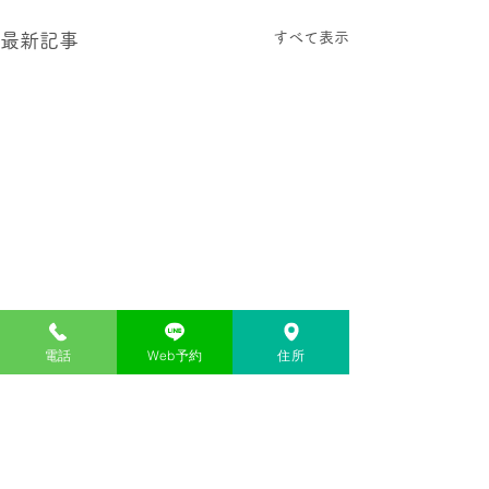
すべて表示
最新記事
電話
Web予約
住所
コメント
カキ小屋
三世代女子旅行