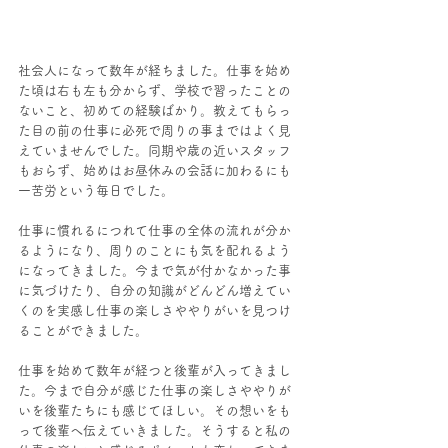
社会人になって数年が経ちました。仕事を始め
た頃は右も左も分からず、学校で習ったことの
ないこと、初めての経験ばかり。教えてもらっ
た目の前の仕事に必死で周りの事まではよく見
えていませんでした。同期や歳の近いスタッフ
もおらず、始めはお昼休みの会話に加わるにも
一苦労という毎日でした。
仕事に慣れるにつれて仕事の全体の流れが分か
るようになり、周りのことにも気を配れるよう
になってきました。今まで気が付かなかった事
に気づけたり、自分の知識がどんどん増えてい
くのを実感し仕事の楽しさややりがいを見つけ
ることができました。
仕事を始めて数年が経つと後輩が入ってきまし
た。今まで自分が感じた仕事の楽しさややりが
いを後輩たちにも感じてほしい。その想いをも
って後輩へ伝えていきました。そうすると私の