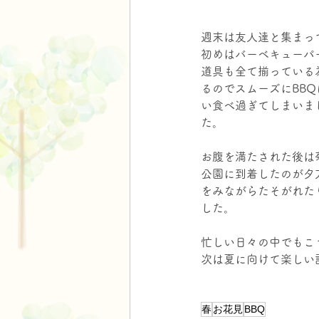
週末は友人達と集まっ
初めはバーベキューパ
道具も全て揃っている
るのでスムーズにBB
い食べ過ぎてしまいま
た。
お腹を満たされた後は
公園に到着したのが夕
をみながらたそがれた
した。
忙しい日々の中でもこ
次は夏に向けて楽しい
春
お花見
BBQ