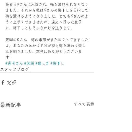
ある日Kさんは入院され、梅を漬けられなくなり
ました。それから私はKさんの梅干しを目指して
梅を漬けるようになりました。とてもKさんのよ
うに上手くできませんが、遠方へ行った息子
に、梅干しとしそふりかけを送ります。
天国のKさん、梅の季節がまためぐってきました
よ。あなたのおかげで我が家も梅を味わう楽し
みを知りました。本当にありがとうございま
す！
#患者さん
#笑顔
#優しさ
#梅干し
スタッフブログ
すべて表示
最新記事