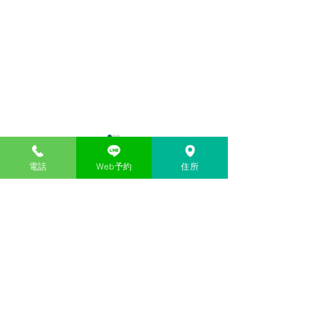
電話
Web予約
住所
コメント
カキ小屋
三世代女子旅行
コメントを追加…