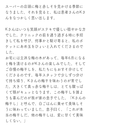
スーパーの店頭に梅と赤しそを見かける季節に
なりました。それを見ると、私は患者さんのKさ
んをなつかしく思い出します。
Kさんはいつも笑顔がステキで優しい穏やかな方
でした。クリニックの前を通り過ぎる時に手招
きして私を呼び、何事かと駆け寄ると、私のポ
ケットにあめ玉をひょいと入れてくださるので
した。
お宅には立派な梅の木があって、毎年6月になる
と梅を漬けるのがKさんの楽しみでした。そして
ご自慢の梅干しを、私たちにもおすそ分けして
くださるのです。毎年スタッフで少しずつ分け
て持ち帰り、Kさんの梅干を味わうのが常でし
た。大きくて真っ赤な梅干しは、とても酸っぱ
くて顎がキュッとなります。この梅干しを誰よ
りも喜んだのが我が家の息子でした。「Kさんの
梅干し」と呼んで、白ごはんに乗せて美味しそ
うに味わっていました。息子曰く、「これが本
当の梅干しだ。他の梅干しは、変に甘くて美味
しくない。」