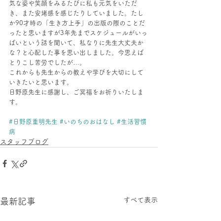
気な姿や笑顔をみるたびに私も元気をいただ
き、また安堵感を感じたりしていました。たし
か90才時の「生き方上手」の出版の際のことだ
ったと思いますが3年先までスケジュールがいっ
ぱいという話を聞いて、私なりに先生大丈夫か
な？と心配した事を思い出しました。今思えば
とりこし苦労でしたが…。
これからも先生からの教えや学びを大切にして
いきたいと思います。
日野原先生に感謝し、ご冥福をお祈りいたしま
す。
#日野原重明先生
#いのちのおはなし
#生活習慣
病
スタッフブログ
すべて表示
最新記事