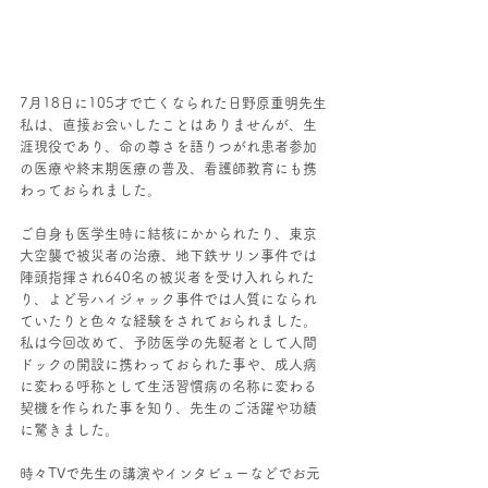
7月18日に105才で亡くなられた日野原重明先生
私は、直接お会いしたことはありませんが、生
涯現役であり、命の尊さを語りつがれ患者参加
の医療や終末期医療の普及、看護師教育にも携
わっておられました。
ご自身も医学生時に結核にかかられたり、東京
大空襲で被災者の治療、地下鉄サリン事件では
陣頭指揮され640名の被災者を受け入れられた
り、よど号ハイジャック事件では人質になられ
ていたりと色々な経験をされておられました。
私は今回改めて、予防医学の先駆者として人間
ドックの開設に携わっておられた事や、成人病
に変わる呼称として生活習慣病の名称に変わる
契機を作られた事を知り、先生のご活躍や功績
に驚きました。
時々TVで先生の講演やインタビューなどでお元