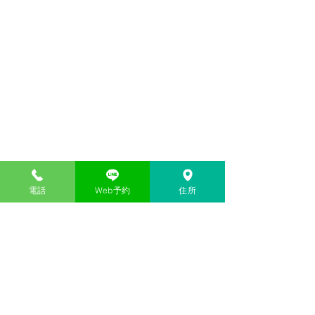
電話
Web予約
住所
コメント
カキ小屋
三世代女子旅行
コメントを追加…