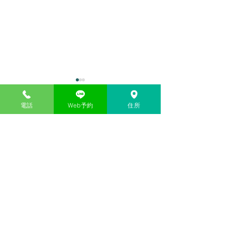
電話
Web予約
住所
コメント
カキ小屋
三世代女子旅行
コメントを追加…