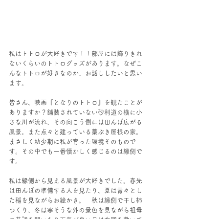
私はトトロが大好きです！！部屋には飾りきれ
ないくらいのトトログッズがあります。なぜこ
んなトトロが好きなのか、お話ししたいと思い
ます。
皆さん、映画『となりのトトロ』を観たことが
ありますか？舗装されていない砂利道の横に小
さな川が流れ、その向こう側には田んぼ広がる
風景。また点々と建っている藁ぶき屋根の家。
まさしく幼少期に私が育った環境そのもので
す。その中でも一番懐かしく感じるのは縁側で
す。
私は縁側から見える風景が大好きでした。春先
は田んぼの準備する人を見たり、夏は青々とし
た稲を見ながらお絵かき。　秋は縁側で干し柿
つくり、冬は寒そうな外の景色を見ながら祖母