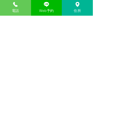
電話
Web予約
住所
お盆休みについて
Web予約につい
お盆期間及び祝日に伴い、診
6/1よりWebか
コメント
療スケジュールを下記の通り
能になりました。 L
とさせていただきます。
友達登録の上、予
8/10（月）：通常診療（9：
ください。 ご予
00～17：00） 8/11（火）：
日、前日の場合や
コメントを追加…
休診（山の日・祝日）
診が初めての方は
8/12（水）：通常診療（9：
ご予約をお願いし
00～13：00） 8/13（木）～
https://lin.ee/TM
8/16（日）：お盆休み
8/17（月）より通常通り診療
いたします。 休み前後は大
変混み合います。 お薬の残
りなどをご確認のうえ、お早