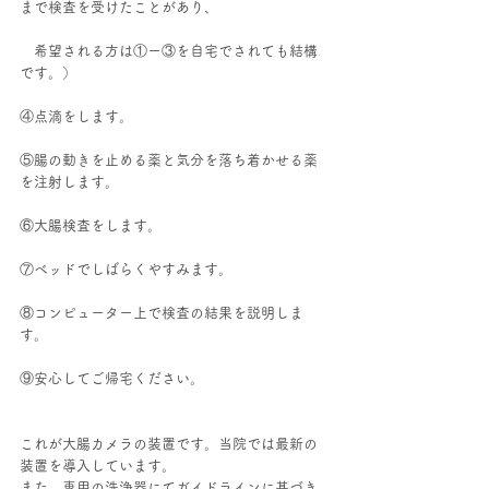
まで検査を受けたことがあり、
　希望される方は①ー③を自宅でされても結構
です。）
④点滴をします。
⑤腸の動きを止める薬と気分を落ち着かせる薬
を注射します。
⑥大腸検査をします。
⑦ベッドでしばらくやすみます。
⑧コンピューター上で検査の結果を説明しま
す。
⑨安心してご帰宅ください。
これが大腸カメラの装置です。当院では最新の
装置を導入しています。
また、専用の洗浄器にてガイドラインに基づき