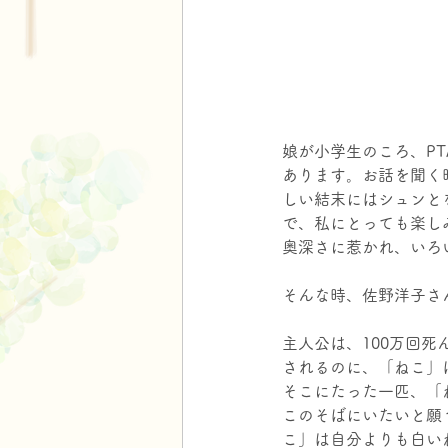
娘が小学生のころ、P
あります。お話を聞く
しい結末にはシュンと
で、私にとっても楽し
奥深さに惹かれ、いろ
そんな時、佐野洋子さ
主人公は、100万回
されるのに、「ねこ」
そこにたった一匹、「
このそばにいたいと願
こ」は自分よりも白い