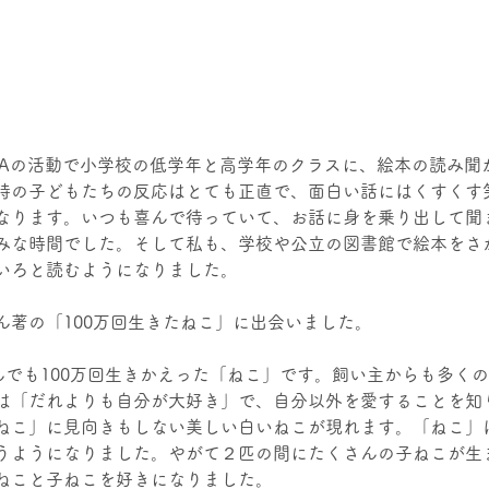
TAの活動で小学校の低学年と高学年のクラスに、絵本の読み聞
時の子どもたちの反応はとても正直で、面白い話にはくすくす
なります。いつも喜んで待っていて、お話に身を乗り出して聞
みな時間でした。そして私も、学校や公立の図書館で絵本をさ
いろと読むようになりました。
ん著の「100万回生きたねこ」に出会いました。
死んでも100万回生きかえった「ねこ」です。飼い主からも多く
は「だれよりも自分が大好き」で、自分以外を愛することを知
ねこ」に見向きもしない美しい白いねこが現れます。「ねこ」
うようになりました。やがて２匹の間にたくさんの子ねこが生
ねこと子ねこを好きになりました。