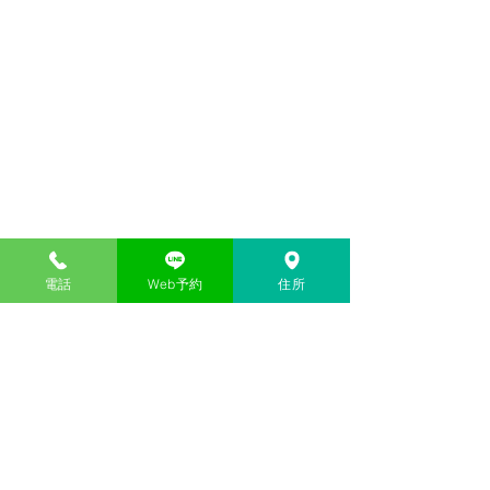
電話
Web予約
住所
コメント
カキ小屋
三世代女子旅行
コメントを追加…