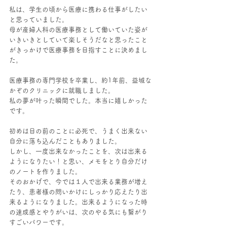
私は、学生の頃から医療に携わる仕事がしたい
と思っていました。
母が産婦人科の医療事務として働いていた姿が
いきいきとしていて楽しそうだなと思ったこと
がきっかけで医療事務を目指すことに決めまし
た。
医療事務の専門学校を卒業し、約1年前、益城な
かぞのクリニックに就職しました。
私の夢が叶った瞬間でした。本当に嬉しかった
です。
初めは目の前のことに必死で、うまく出来ない
自分に落ち込んだこともありました。
しかし、一度出来なかったことを、次は出来る
ようになりたい！と思い、メモをとり自分だけ
のノートを作りました。
そのおかげで、今では１人で出来る業務が増え
たり、患者様の問いかけにしっかり応えたり出
来るようになりました。出来るようになった時
の達成感とやりがいは、次のやる気にも繋がり
すごいパワーです。